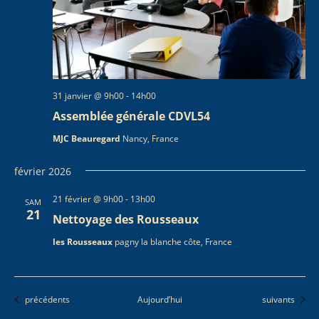
31 janvier @ 9h00
-
14h00
Assemblée générale CDVL54
MJC Beauregard
Nancy, France
février 2026
21 février @ 9h00
-
13h00
SAM
21
Nettoyage des Rousseaux
les Rousseaux
pagny la blanche côte, France
Évènements
Évènements
précédents
Aujourd’hui
suivants