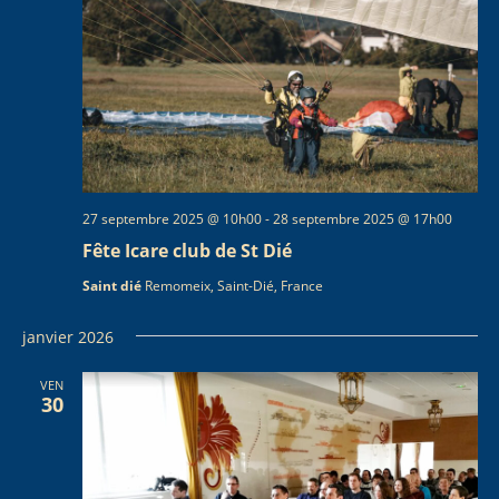
M
O
E
N
N
D
T
E
V
U
E
27 septembre 2025 @ 10h00
-
28 septembre 2025 @ 17h00
S
Fête Icare club de St Dié
É
Saint dié
Remomeix, Saint-Dié, France
V
È
janvier 2026
N
E
VEN
30
M
E
N