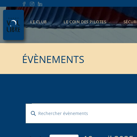
LE CLUB
LE COIN DES PILOTES
SÉCUR
ÉVÈNEMENTS
R
S
E
a
C
i
H
s