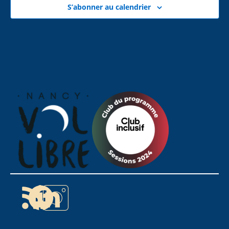
M
O
S’abonner au calendrier
E
N
N
D
T
E
V
U
E
S
É
V
È
N
E
M
E
N