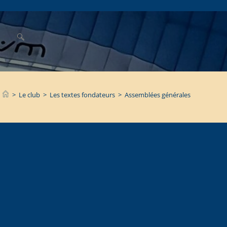
.
>
Le club
>
Les textes fondateurs
>
Assemblées générales